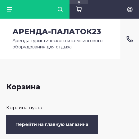
0
Палатки
Комплекты
Рюкзаки, спальники
Зимний отдых
АРЕНДА-ПАЛАТОК23
Аренда туристического и кемпингового
2-х местные
Полезные вещи
Палатки, тенты
Сноуборды
оборудования для отдыха.
3-х местные
Рюкзаки и сумки
Надувные санки
4-х местные
Спальные мешки и спальники
Ледянки
Корзина
Оформить заказ
6-и местные
Полезные вещи
Корзина пуста
Тенты-Шатры
Перейти на главную магазина