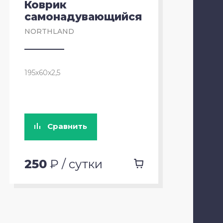
Коврик
N
самонадувающийся
NORTHLAND
195х60х2,5
Сравнить
250
₽ / сутки