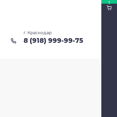
0
Ко
Ко
г. Краснодар
8 (918) 999-99-75
Cу
Ка