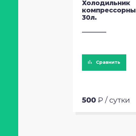
Холодильник
компрессорны
30л.
Сравнить
500
₽ / сутки